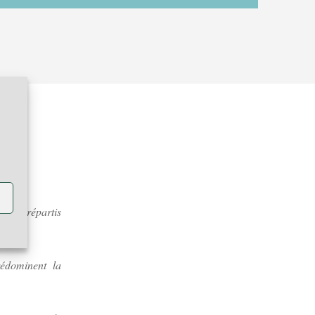
ce
u CM2 répartis
édominent la