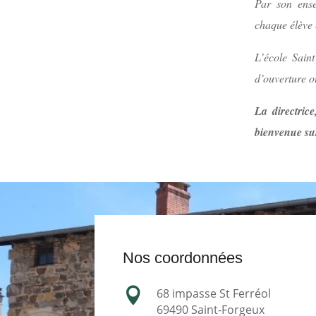
Par son ense
chaque élève 
L’école Saint
d’ouverture o
La directric
bienvenue sur
Nos coordonnées

68 impasse St Ferréol
69490 Saint-Forgeux