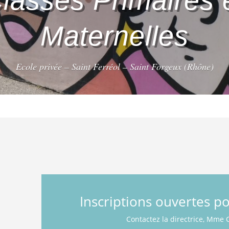
lasses Primaires 
Maternelles
Ecole privée – Saint Ferréol – Saint Forgeux (Rhône)
Inscriptions ouvertes p
Contactez la directrice, Mme 