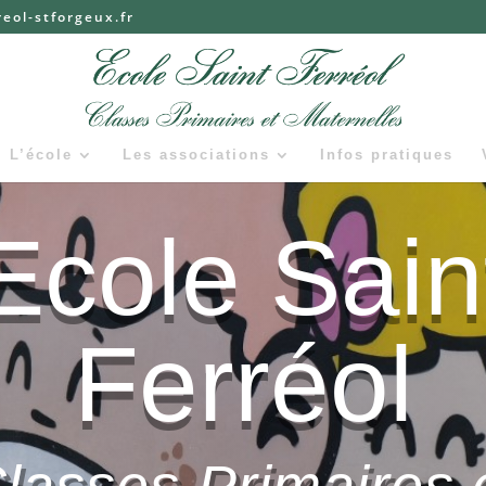
eol-stforgeux.fr
L’école
Les associations
Infos pratiques
Ecole Sain
Ferréol