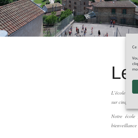
Ce 
Vou
cli
Le 
mod
L’école Saint
sur cinq class
Notre école 
bienveillance 