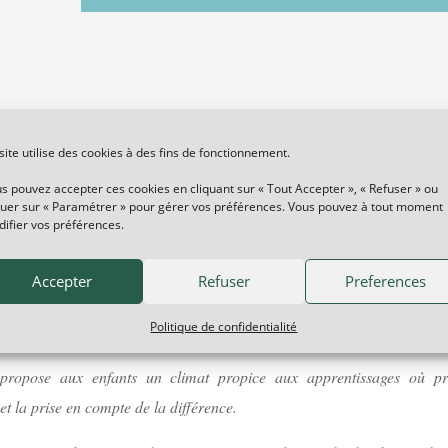
site utilise des cookies à des fins de fonctionnement.
s pouvez accepter ces cookies en cliquant sur « Tout Accepter », « Refuser » ou
quer sur « Paramétrer » pour gérer vos préférences. Vous pouvez à tout moment
mot de la directri
ifier vos préférences.
Accepter
Refuser
Preferences
 Ferréol accueille les enfants de la toute petite section de maternelle a
Politique de confidentialité
es.
propose aux enfants un climat propice aux apprentissages où pr
et la prise en compte de la différence.